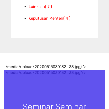
Lain-lain
( 7 )
Keputusan Menteri
( 4 )
../media/upload/20200515030132_38.jpg);">
../media/upload/20200515030132_38.jpg"/>
Seminar Seminar