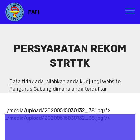
PAFI
PERSYARATAN REKOM
STRTTK
Data tidak ada, silahkan anda kunjungi website
Pengurus Cabang dimana anda terdaftar
../media/upload/20200515030132_38.jpg);">
../media/upload/20200515030132_38.jpg"/>